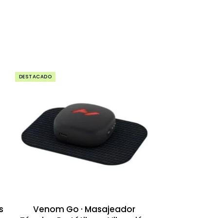
DESTACADO
s
Venom Go · Masajeador
Hyperice X R