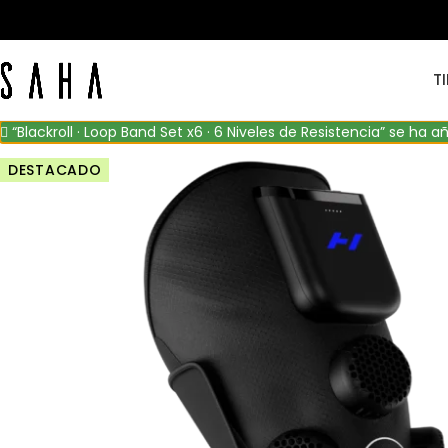
T
“Blackroll · Loop Band Set x6 · 6 Niveles de Resistencia” se ha a
DESTACADO