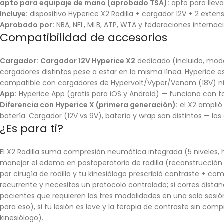
apto para equipaje de mano (aprobado TSA):
apto para llevar
Incluye:
dispositivo Hyperice X2 Rodilla + cargador 12V + 2 exten
Aprobado por:
NBA, NFL, MLB, ATP, WTA y federaciones internaci
Compatibilidad de accesorios
Cargador:
Cargador 12V Hyperice X2
dedicado (incluido, mod
cargadores distintos pese a estar en la misma línea. Hyperice 
compatible con cargadores de Hypervolt/Vyper/Venom (18V) ni
App:
Hyperice App (gratis para iOS y Android) — funciona con to
Diferencia con Hyperice X (primera generación):
el X2 amplió
batería. Cargador (12V vs 9V), batería y wrap son distintos — l
¿Es para ti?
El X2 Rodilla suma compresión neumática integrada (5 niveles, h
manejar el edema en postoperatorio de rodilla (reconstrucción 
por cirugía de rodilla y tu kinesiólogo prescribió contraste + 
recurrente y necesitas un protocolo controlado; si corres distanc
pacientes que requieren las tres modalidades en una sola sesión
para eso), si tu lesión es leve y la terapia de contraste sin comp
kinesiólogo).