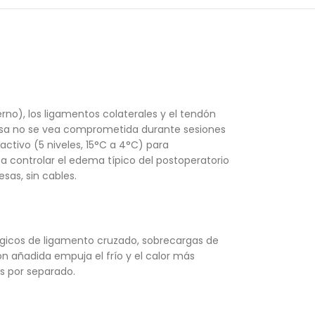
rno), los ligamentos colaterales y el tendón
venosa no se vea comprometida durante sesiones
activo (5 niveles, 15°C a 4°C) para
 controlar el edema típico del postoperatorio
sas, sin cables.
irúrgicos de ligamento cruzado, sobrecargas de
ón añadida empuja el frío y el calor más
s por separado.