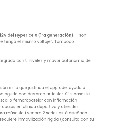
2V del Hyperice X (1ra generación)
— son
que tenga el mismo voltaje”. Tampoco
ntegrada con 5 niveles y mayor autonomía de
ón es lo que justifica el upgrade: ayuda a
n aguda con derrame articular. Sí si pasaste
niscal o femoropatelar con inflamación
trabajas en clínica deportiva y atiendes
 para músculo (Venom 2 series está diseñado
n requiere inmovilización rígida (consulta con tu