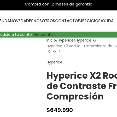
Compra con 12 meses de garantía
IENDA
NOVEDADES
NOSOTROS
CONTACTO
EJERCICIOS
AYUDA
ñadido a tu carrito.
Ver carrito
Inicio
Hyperice
Hyperice X
Hyperice X2 Rodilla · Tratamiento de 
Hyperice
Hyperice X2 Rod
de Contraste Fr
Compresión
$
649.990