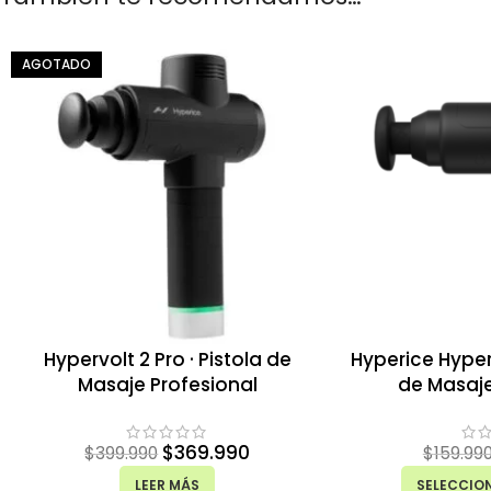
AGOTADO
Hypervolt 2 Pro · Pistola de
Hyperice Hyperv
Masaje Profesional
de Masaj
$
369.990
$
399.990
$
159.99
LEER MÁS
SELECCIO