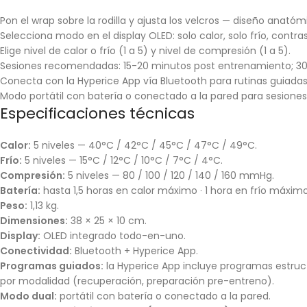
Pon el wrap sobre la rodilla y ajusta los velcros — diseño anat
Selecciona modo en el display OLED: solo calor, solo frío, contra
Elige nivel de calor o frío (1 a 5) y nivel de compresión (1 a 5).
Sesiones recomendadas: 15-20 minutos post entrenamiento; 30 
Conecta con la Hyperice App vía Bluetooth para rutinas guiada
Modo portátil con batería o conectado a la pared para sesiones
Especificaciones técnicas
Calor:
5 niveles — 40°C / 42°C / 45°C / 47°C / 49°C.
Frío:
5 niveles — 15°C / 12°C / 10°C / 7°C / 4°C.
Compresión:
5 niveles — 80 / 100 / 120 / 140 / 160 mmHg.
Batería:
hasta 1,5 horas en calor máximo · 1 hora en frío máximo
Peso:
1,13 kg.
Dimensiones:
38 × 25 × 10 cm.
Display:
OLED integrado todo-en-uno.
Conectividad:
Bluetooth + Hyperice App.
Programas guiados:
la Hyperice App incluye programas estruct
por modalidad (recuperación, preparación pre-entreno).
Modo dual:
portátil con batería o conectado a la pared.