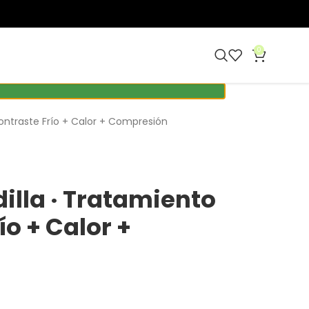
0
Contraste Frío + Calor + Compresión
illa · Tratamiento
ío + Calor +