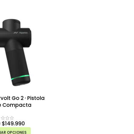
olt Go 2 · Pistola
e Compacta
$
149.990
0
NAR OPCIONES