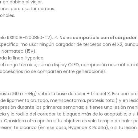
 en cabina al viajar.
sores para ajustar correas.
onales.
elo RSS1018-1200850-T2). ⚠️
No es compatible con el cargador 1
especifica: “no usar ningún cargador de terceros con el X2, aun
 Normatec (15V).
da la línea Hyperice.
 el rango térmico, sumó display OLED, compresión neumática i
os accesorios no se comparten entre generaciones.
asta 160 mmHg) sobre la base de calor + frío del X. Esa compresi
de ligamento cruzado, meniscectomía, prótesis total) y en lesió
compresión durante las primeras semanas; si tienes una lesión me
ia y la rodilla del corredor te bloquea más de lo aceptable; o si 
. Considera otra opción si tu objetivo es solo terapia de calor
resión te alcanza (en ese caso, Hyperice X Rodilla), o si tu lesió