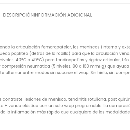
DESCRIPCIÓN
INFORMACIÓN ADICIONAL
endo la articulación femoropatelar, los meniscos (interno y exte
 hueco poplíteo (detrás de la rodilla) para que la circulación 
veles, 40°C a 49°C) para tendinopatías y rigidez articular, frío 
y compresión neumática (5 niveles, 80 a 160 mmHg) que ayuda a
e alternar entre modos sin sacarse el wrap. Sin hielo, sin compre
 de contraste: lesiones de menisco, tendinitis rotuliana, post qu
ente + venda elástica con un solo wrap programable. La compresi
endo la inflamación más rápido que cualquiera de las modalidade