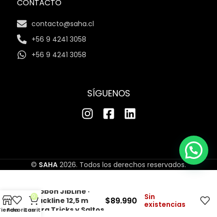
CONTACTO
contacto@saha.cl
+56 9 4241 3058
+56 9 4241 3058
SÍGUENOS
©
SAHA
2026. Todos los derechos reservados.
Gibbon JibLine ·
Sin
0
$
89.990
Slackline 12,5 m
existencias
para Tricks y Saltos
Tienda
Favoritos
Carrito