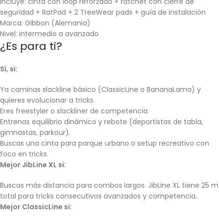
Incluye: cinta con loop reforzado + ratchet con cierre de
seguridad + RatPad + 2 TreeWear pads + guía de instalación
Marca: Gibbon (Alemania)
Nivel: intermedio a avanzado
¿Es para ti?
Sí, si:
Ya caminas slackline básico (ClassicLine o BananaLama) y
quieres evolucionar a tricks.
Eres freestyler o slackliner de competencia.
Entrenas equilibrio dinámico y rebote (deportistas de tabla,
gimnastas, parkour).
Buscas una cinta para parque urbano o setup recreativo con
foco en tricks.
Mejor JibLine XL si:
Buscas más distancia para combos largos. JibLine XL tiene 25 m
total para tricks consecutivos avanzados y competencia.
Mejor ClassicLine si: