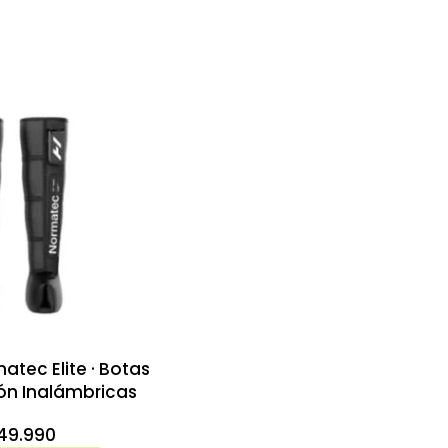
atec Elite · Botas
ón Inalámbricas
249.990