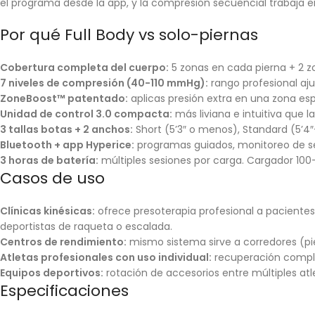
el programa desde la app, y la compresión secuencial trabaja en
Por qué Full Body vs solo-piernas
Cobertura completa del cuerpo:
5 zonas en cada pierna + 2 z
7 niveles de compresión (40-110 mmHg):
rango profesional aju
ZoneBoost™ patentado:
aplicas presión extra en una zona esp
Unidad de control 3.0 compacta:
más liviana e intuitiva que la
3 tallas botas + 2 anchos:
Short (5’3″ o menos), Standard (5’4″-6
Bluetooth + app Hyperice:
programas guiados, monitoreo de ses
3 horas de batería:
múltiples sesiones por carga. Cargador 100
Casos de uso
Clínicas kinésicas:
ofrece presoterapia profesional a pacientes 
deportistas de raqueta o escalada.
Centros de rendimiento:
mismo sistema sirve a corredores (pie
Atletas profesionales con uso individual:
recuperación compl
Equipos deportivos:
rotación de accesorios entre múltiples atl
Especificaciones