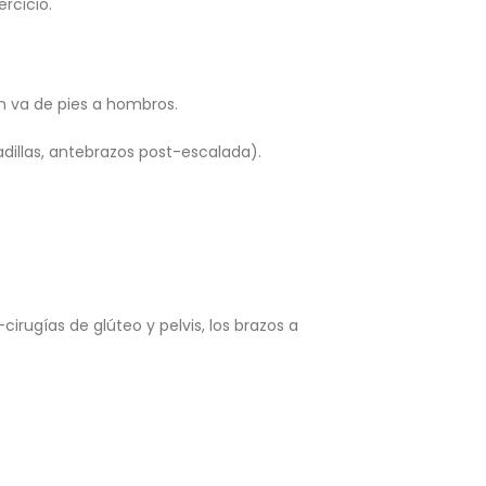
rcicio.
n va de pies a hombros.
dillas, antebrazos post-escalada).
rugías de glúteo y pelvis, los brazos a