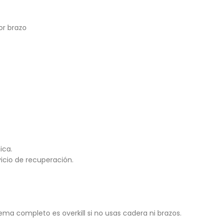
or brazo
ica.
cio de recuperación.
stema completo es overkill si no usas cadera ni brazos.