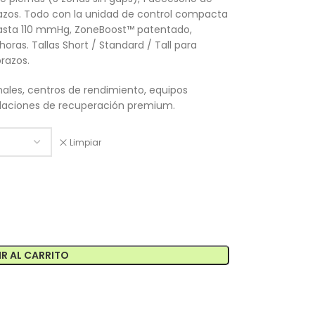
razos. Todo con la unidad de control compacta
 hasta 110 mmHg, ZoneBoost™ patentado,
oras. Tallas Short / Standard / Tall para
brazos.
nales, centros de rendimiento, equipos
stalaciones de recuperación premium.
Limpiar
R AL CARRITO