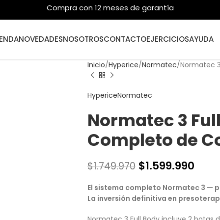
Compra con 12 meses de garantía
IENDA
NOVEDADES
NOSOTROS
CONTACTO
EJERCICIOS
AYUDA
Inicio
Hyperice
Normatec
Normatec 3
Hyperice
Normatec
Normatec 3 Full
Completo de C
$
1.599.990
$
1.749.970
El sistema completo Normatec 3 — pi
La inversión definitiva en presoterap
Normatec 3 Full Body incluye 2 botas d