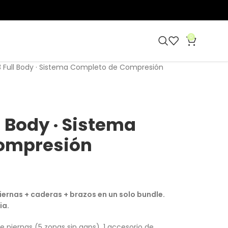
0
 Full Body · Sistema Completo de Compresión
 Body · Sistema
ompresión
ernas + caderas + brazos en un solo bundle.
ia.
e piernas (5 zonas sin gaps), 1 accesorio de