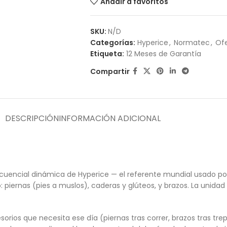
Añadir a favoritos
SKU:
N/D
Categorías:
Hyperice
,
Normatec
,
Of
Etiqueta:
12 Meses de Garantía
Compartir
DESCRIPCIÓN
INFORMACIÓN ADICIONAL
encial dinámica de Hyperice — el referente mundial usado por N
: piernas (pies a muslos), caderas y glúteos, y brazos. La unid
sorios que necesita ese día (piernas tras correr, brazos tras tr