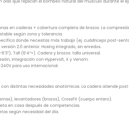
 olas que replican el bombeo natural del músculo durante el eje
onas en caderas + cobertura completa de brazos. La compresió
stable según zona y tolerancia.
ecífica donde necesitas más trabajo (ej. cuádriceps post-senta
 versión 2.0 anterior. Hosing integrado, sin enredos.
’3″), Tall (6’4″+). Cadera y brazos: talla universal.
ión, integración con Hypervolt, X y Venom.
-240V para uso internacional.
con distintas necesidades anatómicas. La cadera atiende post-ci
rnas), levantadores (brazos), CrossFit (cuerpo entero).
eta en casa después de competencias.
etas según necesidad del día.