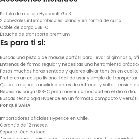
Pistola de masaje Hypervolt Go 3
2 cabezales intercambiables: plano y en forma de cuña
Cable de carga USB-C
Estuche de transporte premium
Es para ti si:
Buscas una pistola de masaje portátil para llevar al gimnasio, ofi
Entrenas de forma regular y necesitas una herramienta práctica
Pasas muchas horas sentado y quieres aliviar tensión en cuello,
Prefieres un equipo liviano, fácil de usar y simple de transportar.
Quieres mejorar movilidad antes de entrenar y soltar tensión des
Necesitas carga USB-C para mayor comodidad en el día a día.
Buscas tecnología Hyperice en un formato compacto y versátil
Por qué SAHA
Importadores oficiales Hyperice en Chile.
Garantía de 12 meses.
Soporte técnico local.
Asesoría para elegir el producto correcto según tu necesidad.