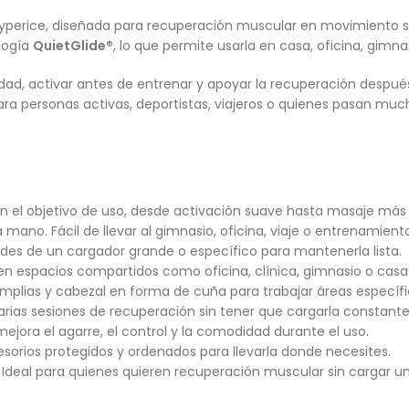
 Hyperice, diseñada para recuperación muscular en movimiento 
logía
QuietGlide®
, lo que permite usarla en casa, oficina, gimna
dad, activar antes de entrenar y apoyar la recuperación después 
para personas activas, deportistas, viajeros o quienes pasan muc
ún el objetivo de uso, desde activación suave hasta masaje más 
mano. Fácil de llevar al gimnasio, oficina, viaje o entrenamient
endes de un cargador grande o específico para mantenerla lista.
n espacios compartidos como oficina, clínica, gimnasio o casa 
plias y cabezal en forma de cuña para trabajar áreas específi
arias sesiones de recuperación sin tener que cargarla constan
ejora el agarre, el control y la comodidad durante el uso.
esorios protegidos y ordenados para llevarla donde necesites.
. Ideal para quienes quieren recuperación muscular sin cargar u