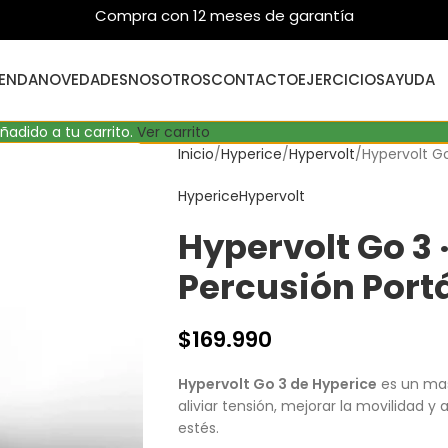
Compra con 12 meses de garantía
IENDA
NOVEDADES
NOSOTROS
CONTACTO
EJERCICIOS
AYUDA
ñadido a tu carrito.
Ver carrito
Inicio
Hyperice
Hypervolt
Hypervolt Go
Hyperice
Hypervolt
Hypervolt Go 3
Percusión Portá
$
169.990
Hypervolt Go 3 de Hyperice
es un mas
aliviar tensión, mejorar la movilidad 
estés.