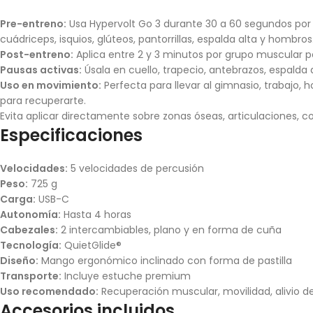
Pre-entreno:
Usa Hypervolt Go 3 durante 30 a 60 segundos por g
cuádriceps, isquios, glúteos, pantorrillas, espalda alta y hombros
Post-entreno:
Aplica entre 2 y 3 minutos por grupo muscular par
Pausas activas:
Úsala en cuello, trapecio, antebrazos, espalda
Uso en movimiento:
Perfecta para llevar al gimnasio, trabajo
para recuperarte.
Evita aplicar directamente sobre zonas óseas, articulaciones, c
Especificaciones
Velocidades:
5 velocidades de percusión
Peso:
725 g
Carga:
USB-C
Autonomía:
Hasta 4 horas
Cabezales:
2 intercambiables, plano y en forma de cuña
Tecnología:
QuietGlide®
Diseño:
Mango ergonómico inclinado con forma de pastilla
Transporte:
Incluye estuche premium
Uso recomendado:
Recuperación muscular, movilidad, alivio de
Accesorios incluidos