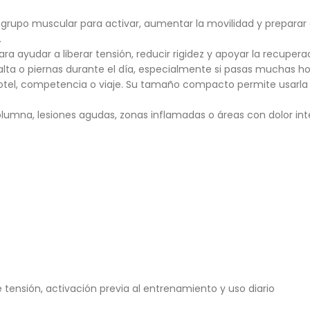
rupo muscular para activar, aumentar la movilidad y preparar e
.
a ayudar a liberar tensión, reducir rigidez y apoyar la recuperac
 alta o piernas durante el día, especialmente si pasas muchas h
, hotel, competencia o viaje. Su tamaño compacto permite usarl
olumna, lesiones agudas, zonas inflamadas o áreas con dolor int
 tensión, activación previa al entrenamiento y uso diario