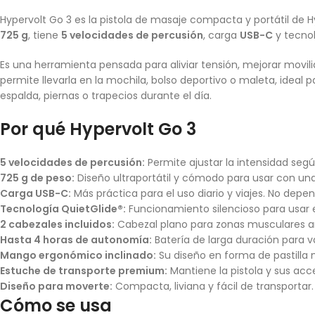
Hypervolt Go 3 es la pistola de masaje compacta y portátil de
725 g
, tiene
5 velocidades de percusión
, carga
USB-C
y tecno
Es una herramienta pensada para aliviar tensión, mejorar movili
permite llevarla en la mochila, bolso deportivo o maleta, ideal 
espalda, piernas o trapecios durante el día.
Por qué Hypervolt Go 3
5 velocidades de percusión:
Permite ajustar la intensidad seg
725 g de peso:
Diseño ultraportátil y cómodo para usar con una 
Carga USB-C:
Más práctica para el uso diario y viajes. No dep
Tecnología QuietGlide®:
Funcionamiento silencioso para usar e
2 cabezales incluidos:
Cabezal plano para zonas musculares am
Hasta 4 horas de autonomía:
Batería de larga duración para v
Mango ergonómico inclinado:
Su diseño en forma de pastilla m
Estuche de transporte premium:
Mantiene la pistola y sus acc
Diseño para moverte:
Compacta, liviana y fácil de transportar
Cómo se usa