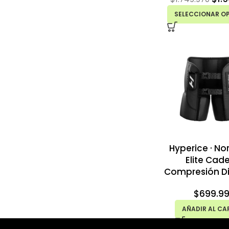
SELECCIONAR O
Hyperice · N
Elite Cade
Compresión D
$
699.9
AÑADIR AL CA