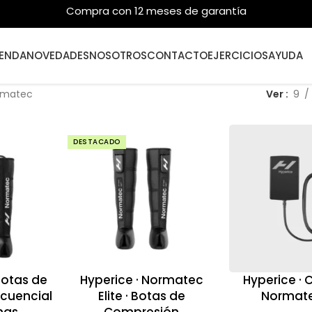
Compra con 12 meses de garantía
IENDA
NOVEDADES
NOSOTROS
CONTACTO
EJERCICIOS
AYUDA
rmatec
Ver
9
DESTACADO
Botas de
Hyperice · Normatec
Hyperice ·
cuencial
Elite · Botas de
Normate