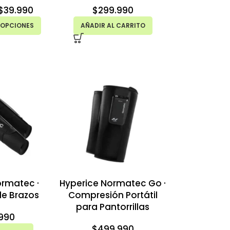
$
39.990
$
299.990
 OPCIONES
AÑADIR AL CARRITO
ormatec ·
Hyperice Normatec Go ·
de Brazos
Compresión Portátil
para Pantorrillas
990
$
499.990