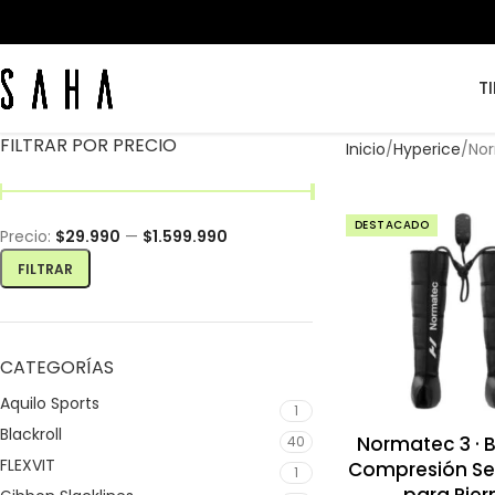
T
FILTRAR POR PRECIO
Inicio
Hyperice
No
DESTACADO
Precio:
$29.990
—
$1.599.990
FILTRAR
CATEGORÍAS
Aquilo Sports
1
Blackroll
Normatec 3 · 
40
FLEXVIT
Compresión Se
1