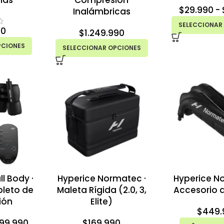
nas
Compresión
$
29.990
-
Inalámbricas
SELECCIONAR
90
$
1.249.990
PCIONES
SELECCIONAR OPCIONES
l Body ·
Hyperice Normatec ·
Hyperice N
leto de
Maleta Rígida (2.0, 3,
Accesorio 
ión
Elite)
$
449.
599.990
$
169.990