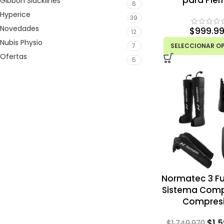
para Pier
Gibbon Slacklines
6
Hyperice
39
Novedades
$
999.9
12
Nubis Physio
7
SELECCIONAR O
Ofertas
5
Normatec 3 Ful
Sistema Comp
Compres
$
1.
$
1.749.970