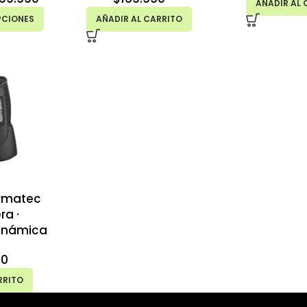
AÑADIR AL 
PCIONES
AÑADIR AL CARRITO
ormatec
ra ·
inámica
90
RRITO