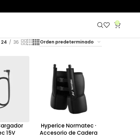
0
24
36
 Cargador
Hyperice Normatec ·
c 15V
Accesorio de Cadera