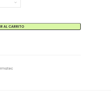
R AL CARRITO
rmatec