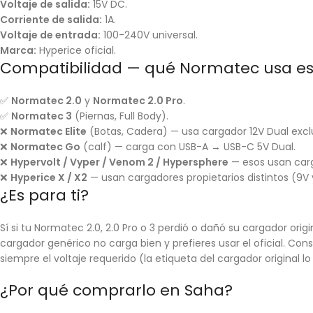
Voltaje de salida:
15V DC.
Corriente de salida:
1A.
Voltaje de entrada:
100-240V universal.
Marca:
Hyperice oficial.
Compatibilidad — qué Normatec usa es
✅
Normatec 2.0
y
Normatec 2.0 Pro
.
✅
Normatec 3
(Piernas, Full Body).
❌
Normatec Elite
(Botas, Cadera) — usa cargador 12V Dual exclusi
❌
Normatec Go
(calf) — carga con USB-A → USB-C 5V Dual.
❌
Hypervolt / Vyper / Venom 2 / Hypersphere
— esos usan carga
❌
Hyperice X / X2
— usan cargadores propietarios distintos (9V
¿Es para ti?
Sí si tu Normatec 2.0, 2.0 Pro o 3 perdió o dañó su cargador origi
cargador genérico no carga bien y prefieres usar el oficial. Con
siempre el voltaje requerido (la etiqueta del cargador original l
¿Por qué comprarlo en Saha?