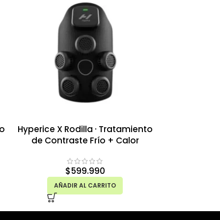
to
Hyperice X Rodilla · Tratamiento
Hyperice Z
de Contraste Frío + Calor
Plegable 
N
$
599.990
AÑADIR AL CARRITO
AÑAD