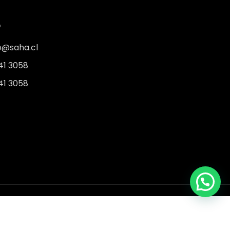
O
o@saha.cl
41 3058
41 3058