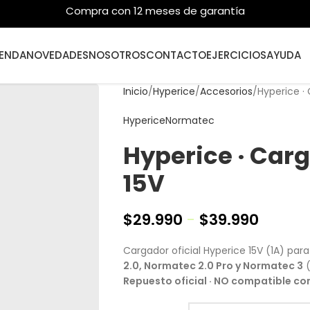
Compra con 12 meses de garantía
IENDA
NOVEDADES
NOSOTROS
CONTACTO
EJERCICIOS
AYUDA
Inicio
Hyperice
Accesorios
Hyperice ·
Hyperice
Normatec
Hyperice · Car
15V
$
29.990
-
$
39.990
Cargador oficial Hyperice 15V (1A) pa
2.0, Normatec 2.0 Pro y Normatec 3
(
Repuesto oficial · NO compatible co