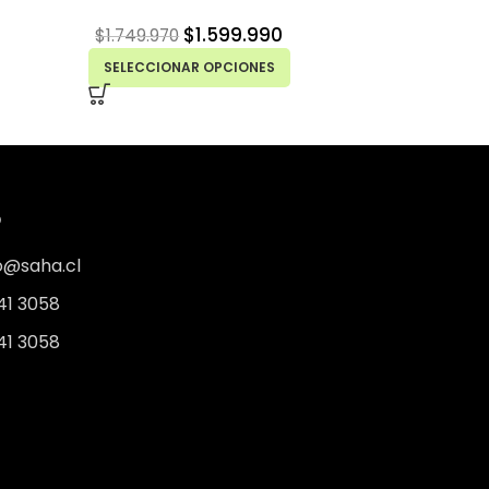
$
1.599.990
$
1.749.970
$
79.
SELECCIONAR OPCIONES
AÑAD
O
o@saha.cl
41 3058
41 3058