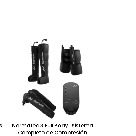
s
Normatec 3 Full Body · Sistema
Hyperice He
Completo de Compresión
Térmico