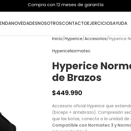
Compra con 12 meses de garantía
IENDA
NOVEDADES
NOSOTROS
CONTACTO
EJERCICIOS
AYUDA
Inicio
Hyperice
Accesorios
Hyperice N
Hyperice
Normatec
Hyperice Norma
de Brazos
$
449.990
Accesorio oficial Hyperice que extien
(bíceps + antebrazo). Compresión sec
que las botas, conecta a la unidad d
Compatible con Normatec 3 y Norma