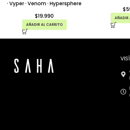
· Vyper · Venom · Hypersphere
$
5
$
19.990
AÑADIR 
AÑADIR AL CARRITO
VIS