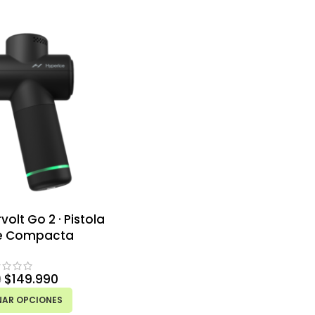
olt Go 2 · Pistola
e Compacta
$
149.990
0
NAR OPCIONES