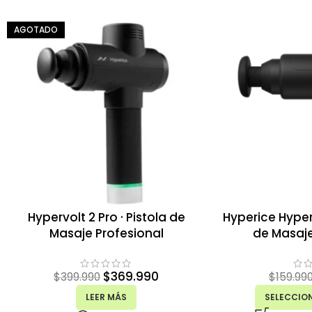
AGOTADO
Hypervolt 2 Pro · Pistola de
Hyperice Hyperv
Masaje Profesional
de Masaj
$
369.990
$
399.990
$
159.99
LEER MÁS
SELECCIO