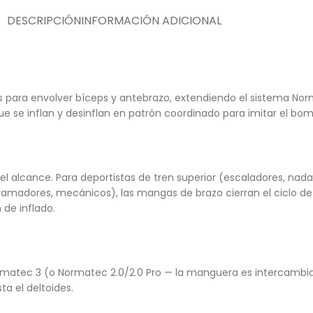
DESCRIPCIÓN
INFORMACIÓN ADICIONAL
ara envolver bíceps y antebrazo, extendiendo el sistema Norma
e se inflan y desinflan en patrón coordinado para imitar el bom
l alcance. Para deportistas de tren superior (escaladores, nada
amadores, mecánicos), las mangas de brazo cierran el ciclo de
de inflado.
matec 3 (o Normatec 2.0/2.0 Pro — la manguera es intercambia
a el deltoides.