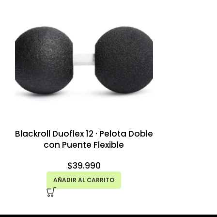
Blackroll Duoflex 12 · Pelota Doble
Blackroll 
con Puente Flexible
Almohada E
$
39.990
AÑADIR AL CARRITO
AÑAD