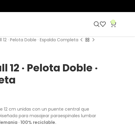
0
ll 12 · Pelota Doble · Espalda Completa
l 12 · Pelota Doble ·
eta
 de 12 cm unidas con un puente central que
 Diseñada para masajear paraespinales lumbar
emania · 100% reciclable.