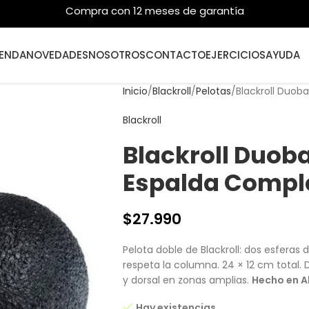
Compra con 12 meses de garantía
IENDA
NOVEDADES
NOSOTROS
CONTACTO
EJERCICIOS
AYUDA
Inicio
Blackroll
Pelotas
Blackroll Duoba
Blackroll
Blackroll Duobal
Espalda Compl
$
27.990
Pelota doble de Blackroll: dos esferas
respeta la columna. 24 × 12 cm total.
y dorsal en zonas amplias.
Hecho en Al
Hay existencias