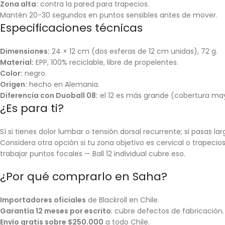
Zona alta:
contra la pared para trapecios.
Mantén 20-30 segundos en puntos sensibles antes de mover.
Especificaciones técnicas
Dimensiones:
24 × 12 cm (dos esferas de 12 cm unidas), 72 g.
Material:
EPP, 100% reciclable, libre de propelentes.
Color:
negro.
Origen:
hecho en Alemania.
Diferencia con Duoball 08:
el 12 es más grande (cobertura mayor
¿Es para ti?
Sí si tienes dolor lumbar o tensión dorsal recurrente; si pasas l
Considera otra opción si tu zona objetivo es cervical o trapec
trabajar puntos focales — Ball 12 individual cubre eso.
¿Por qué comprarlo en Saha?
Importadores oficiales
de Blackroll en Chile.
Garantía 12 meses por escrito
: cubre defectos de fabricación.
Envío gratis sobre $250.000
a todo Chile.