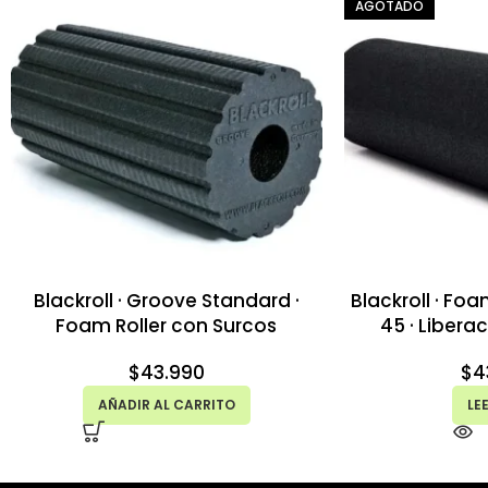
AGOTADO
Blackroll · Groove Standard ·
Blackroll · Fo
Foam Roller con Surcos
45 · Libera
$
43.990
$
4
AÑADIR AL CARRITO
LE