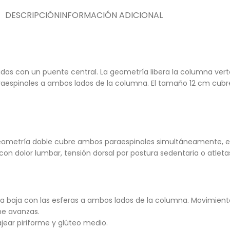
DESCRIPCIÓN
INFORMACIÓN ADICIONAL
unidas con un puente central. La geometría libera la columna ver
raespinales a ambos lados de la columna. El tamaño 12 cm cub
la geometría doble cubre ambos paraespinales simultáneamente, 
 con dolor lumbar, tensión dorsal por postura sedentaria o atle
lda baja con las esferas a ambos lados de la columna. Movimient
me avanzas.
jear piriforme y glúteo medio.